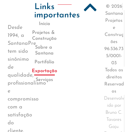
Links
© 2026
importantes
Santana
Projetos
Início
Desde
e
Projetos &
Construç
1994, a
Construção
ões
SantanaPre
Sobre a
96.536.73
tem sido
Santana
5/0001-
sinônimo
Portifólio
03
de
Todos os
Exportação
qualidade,
direitos
Serviços
profissionalismo
Reservad
e
os
Desenvolv
compromisso
ido por
com a
Bruno C.
satisfação
Tavares
do
Gaju.
cliente.