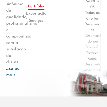
5/0001-
sinônimo
Portifólio
03
de
Todos os
Exportação
qualidade,
direitos
Serviços
profissionalismo
Reservad
e
os
Desenvolv
compromisso
ido por
com a
Bruno C.
satisfação
Tavares
do
Gaju.
cliente.
Desenvolv
….saiba
imento de
mais
ideias
Políticas e
Termos