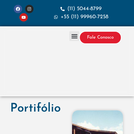
(11) 5044-8799
+55 (11) 99960-7258
Fale Conosco
Projetos & Construção
Sobre a Santana
Portifólio