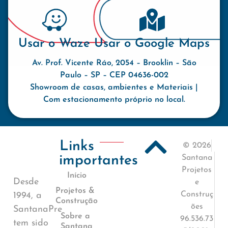
Usar o Waze
Usar o Google Maps
Av. Prof. Vicente Ráo, 2054 – Brooklin – São
Paulo – SP – CEP 04636-002
Showroom de casas, ambientes e Materiais |
Com estacionamento próprio no local.
Links
© 2026
importantes
Santana
Projetos
Início
Desde
e
Projetos &
Construç
1994, a
Construção
ões
SantanaPre
Sobre a
96.536.73
tem sido
Santana