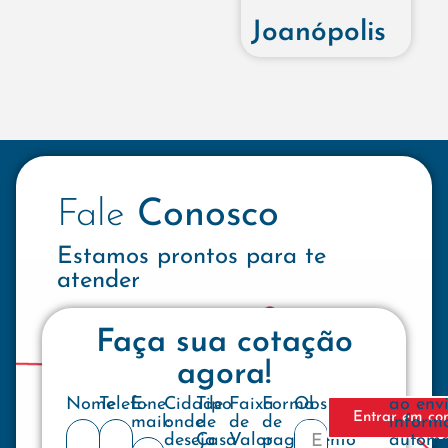
Joanópolis
Fale
Conosco
Estamos prontos para te
atender
Faça sua cotação
agora!
Nome
Telefone
E-
Cidade
Tipo
Faixa
Forma
Observações
ao env
Entrar em co
mail:
onde
de
de
de
inform
deseja
Casa
Valor
pagamento
automa