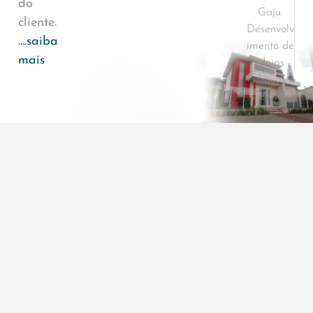
do
Gaju.
cliente.
Desenvolv
….saiba
imento de
mais
ideias
Políticas e
Termos