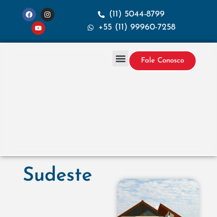
(11) 5044-8799
+55 (11) 99960-7258
Fale Conosco
Projetos & Construção
Sobre a Santana
Sudeste