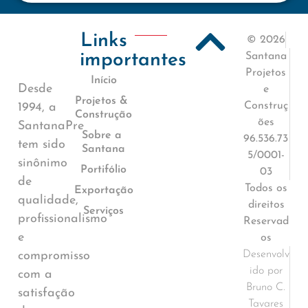
Links
© 2026
importantes
Santana
Projetos
Início
Desde
e
Projetos &
Construç
1994, a
Construção
ões
SantanaPre
Sobre a
96.536.73
tem sido
Santana
5/0001-
sinônimo
Portifólio
03
de
Todos os
Exportação
qualidade,
direitos
Serviços
profissionalismo
Reservad
e
os
Desenvolv
compromisso
ido por
com a
Bruno C.
satisfação
Tavares