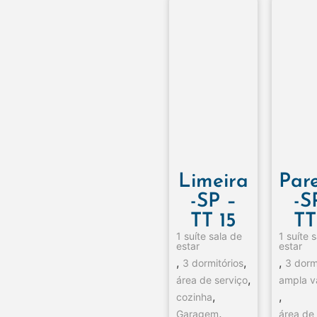
Limeira
Pare
-SP –
-S
TT 15
TT
1 suíte sala de
1 suíte 
estar
estar
,
,
,
3 dormitórios
3 dorm
,
área de serviço
ampla v
,
,
cozinha
,
Garagem
área de