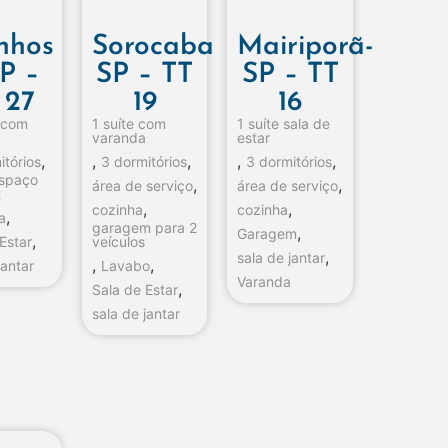
inhos
Sorocaba
Mairiporã-
P –
SP – TT
SP – TT
 27
19
16
s com
1 suíte com
1 suíte sala de
varanda
estar
,
,
,
,
,
itórios
3 dormitórios
3 dormitórios
espaço
,
,
área de serviço
área de serviço
t
,
,
cozinha
cozinha
,
a
garagem para 2
,
Garagem
,
Estar
veículos
,
sala de jantar
,
,
jantar
Lavabo
Varanda
,
Sala de Estar
sala de jantar