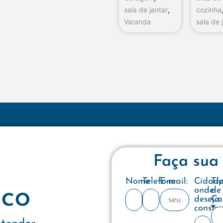
,
sala de jantar
cozinha
Varanda
sala de 
Faça sua
Nome
Telefone
E-mail:
Cidad
Ti
co
onde
de
deseja
Ca
constru