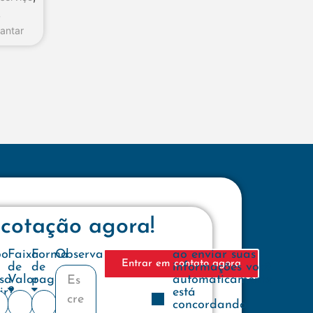
,
jantar
 cotação agora!
e
po
Faixa
Forma
Observações
ao enviar suas
Entrar em contato agora
de
de
informações você
sa
Valor
pagamento
automaticamente
ir?
está
concordando