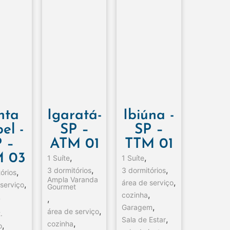
nta
Igaratá-
Ibiúna -
el -
SP –
SP –
 –
ATM 01
TTM 01
 03
,
,
1 Suíte
1 Suíte
,
,
3 dormitórios
3 dormitórios
,
órios
Ampla Varanda
,
área de serviço
,
 serviço
Gourmet
,
cozinha
,
,
,
Garagem
,
área de serviço
.
,
Sala de Estar
,
cozinha
,
o