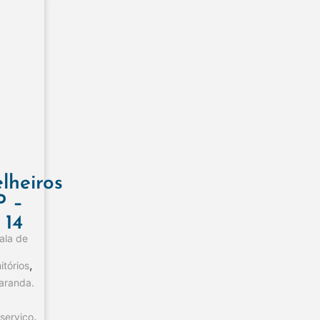
lheiros
P –
 14
sala de
,
itórios
aranda.
,
 serviço