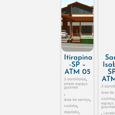
Itirapina
Sa
-SP –
Isab
ATM 05
SP
ATM
,
3 dormitórios
amplo espaço
3 dormit
gourmet
área de
,
cozinha
,
área de serviço
espaço
,
cozinha
gourmet
,
depósito
,
Lavab