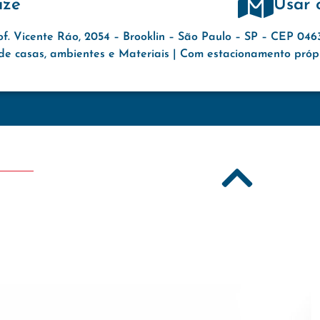
aze
Usar 
of. Vicente Ráo, 2054 – Brooklin – São Paulo – SP – CEP 04
e casas, ambientes e Materiais | Com estacionamento própri