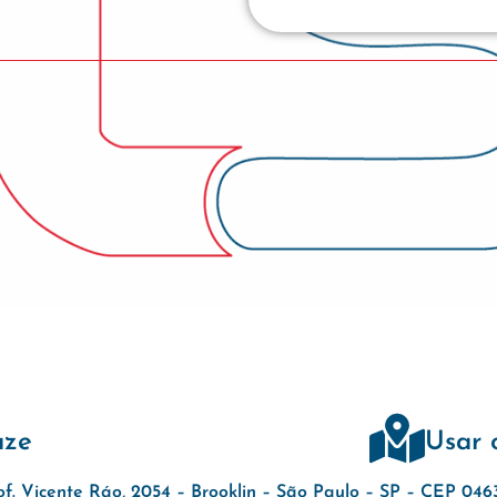
aze
Usar 
of. Vicente Ráo, 2054 – Brooklin – São Paulo – SP – CEP 04