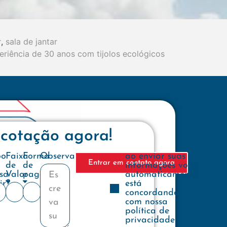
r
,
sala de jantar
eriência de 30 anos com tijolos ecológicos
 cotação agora!
e
po
Faixa
Forma
Observações
ao enviar suas
Entrar em contato agora
de
de
informações você
sa
Valor
pagamento
automaticamente
ir?
está
concordando
com nossa
política de
privacidade