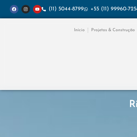
(11) 5044-8799
+55 (11) 99960-725
Início
Projetos & Construção
R