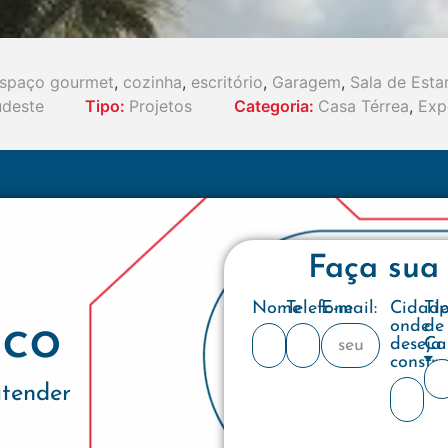
spaço gourmet
,
cozinha
,
escritório
,
Garagem
,
Sala de Esta
udeste
Tipo:
Projetos
Categoria:
Casa Térrea
,
Exp
Faça sua
Nome
Telefone
E-mail:
Cidad
Ti
co
onde
de
deseja
Ca
constru
atender