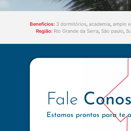
Benefícios:
3 dormitórios
,
academia
,
amplo e
Região:
Rio Grande da Serra
,
São paulo
,
S
Fale
Conos
Estamos prontos para te 