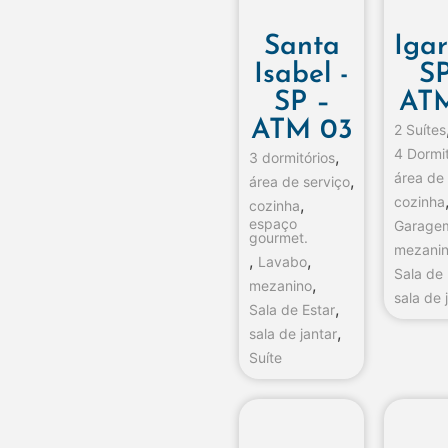
Santa
Igar
Isabel -
SP
SP –
ATM
ATM 03
2 Suítes
4 Dormit
,
3 dormitórios
área de
,
área de serviço
cozinha
,
cozinha
espaço
Garage
gourmet.
mezani
,
,
Lavabo
Sala de 
,
mezanino
sala de 
,
Sala de Estar
,
sala de jantar
Suíte