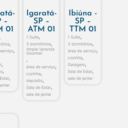
atá-
Igaratá-
Ibiúna -
 –
SP –
SP –
 01
ATM 01
TTM 01
,
,
,
1 Suíte
1 Suíte
,
,
,
órios
3 dormitórios
3 dormitórios
Ampla Varanda
,
,
 serviço
área de serviço
Gourmet
,
,
cozinha
,
,
,
m
Garagem
,
área de serviço
,
,
no
Sala de Estar
,
cozinha
,
Estar
sala de jantar
,
depósito
jantar
,
Sala de Estar
sala de jantar