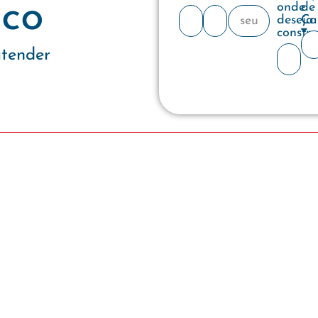
co
onde
de
deseja
Ca
constru
atender