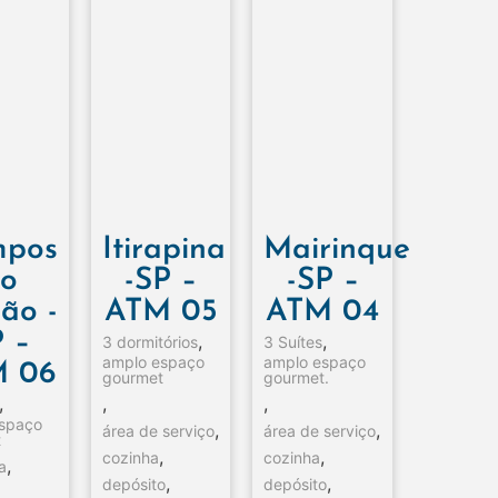
pos
Itirapina
Mairinque
o
-SP –
-SP –
ão -
ATM 05
ATM 04
 –
,
,
3 dormitórios
3 Suítes
amplo espaço
amplo espaço
 06
gourmet
gourmet.
,
,
,
espaço
,
,
área de serviço
área de serviço
t
,
,
cozinha
cozinha
,
a
,
,
depósito
depósito