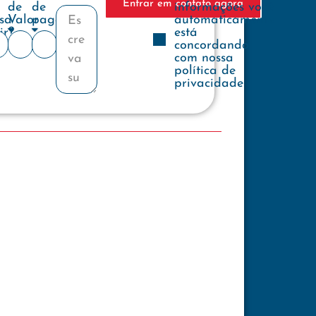
Entrar em contato agora
de
de
informações você
sa
Valor
pagamento
automaticamente
ir?
está
concordando
com nossa
política de
privacidade