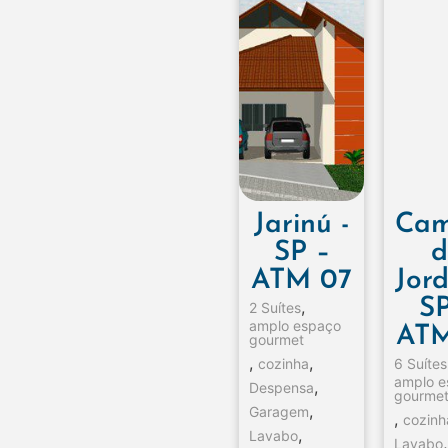
Jarinú -
Cam
SP –
d
ATM 07
Jord
SP
,
2 Suítes
amplo espaço
ATM
gourmet
,
,
cozinha
6 Suítes
amplo 
,
Despensa
gourme
,
Garagem
,
cozinh
,
Lavabo
,
Lavabo