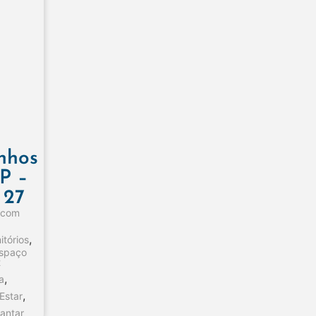
inhos
P –
 27
s com
,
itórios
espaço
t
,
a
,
Estar
jantar