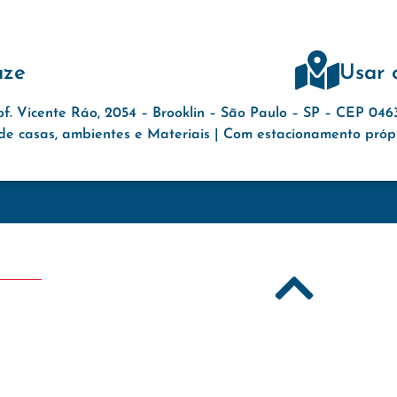
aze
Usar 
of. Vicente Ráo, 2054 – Brooklin – São Paulo – SP – CEP 04
e casas, ambientes e Materiais | Com estacionamento própri