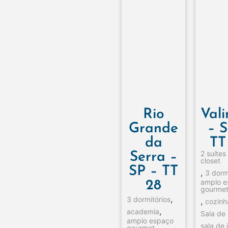
Rio
Val
Grande
– S
da
TT
2 suíte
Serra –
closet
SP – TT
,
3 dorm
amplo 
28
gourme
,
3 dormitórios
,
cozinh
,
academia
Sala de 
amplo espaço
sala de 
gourmet