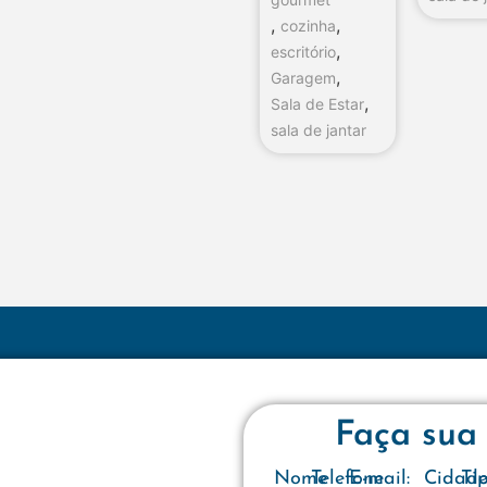
,
,
cozinha
,
escritório
,
Garagem
,
Sala de Estar
sala de jantar
Faça sua
Nome
Telefone
E-mail:
Cidad
Ti