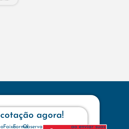
 cotação agora!
e
po
Faixa
Forma
Observações
ao enviar suas