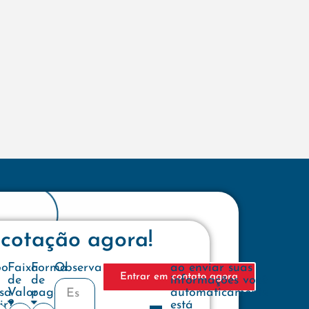
 cotação agora!
e
po
Faixa
Forma
Observações
ao enviar suas
Entrar em contato agora
de
de
informações você
sa
Valor
pagamento
automaticamente
ir?
está