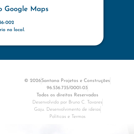
o Google Maps
636-002
o no local.
© 2026
Santana Projetos e Construções
96.536.735/0001-03
Todos os direitos Reservados
Desenvolvido por Bruno C. Tavares
Gaju. Desenvolvimento de ideias
Políticas e Termos