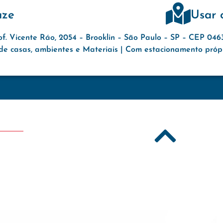
aze
Usar 
of. Vicente Ráo, 2054 – Brooklin – São Paulo – SP – CEP 04
e casas, ambientes e Materiais | Com estacionamento própri