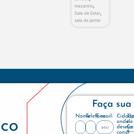
,
mezanino
,
Sala de Estar
sala de jantar
Faça sua
Nome
Telefone
E-mail:
Cidad
Ti
co
onde
de
deseja
Ca
constru