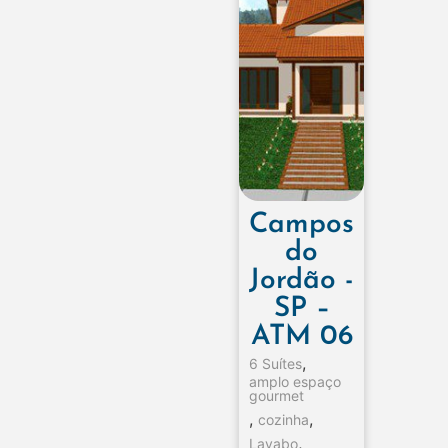
Campos
do
Jordão -
SP –
ATM 06
,
6 Suítes
amplo espaço
gourmet
,
,
cozinha
,
Lavabo