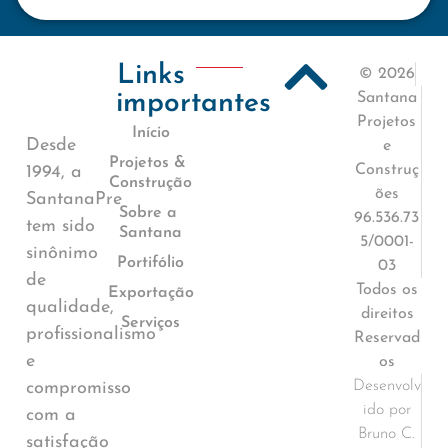
Links
© 2026
importantes
Santana
Projetos
Início
Desde
e
Projetos &
Construç
1994, a
Construção
ões
SantanaPre
Sobre a
96.536.73
tem sido
Santana
5/0001-
sinônimo
Portifólio
03
de
Todos os
Exportação
qualidade,
direitos
Serviços
profissionalismo
Reservad
e
os
Desenvolv
compromisso
ido por
com a
Bruno C.
satisfação