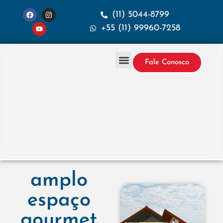
(11) 5044-8799
+55 (11) 99960-7258
Fale Conosco
Projetos & Construção
Sobre a Santana
amplo
espaço
gourmet