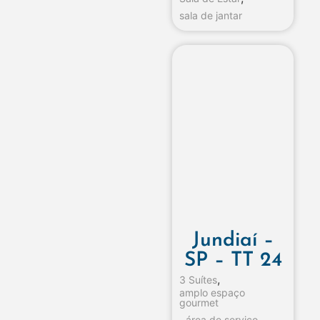
sala de jantar
Jundiaí –
SP – TT 24
,
3 Suítes
amplo espaço
gourmet
,
,
área de serviço