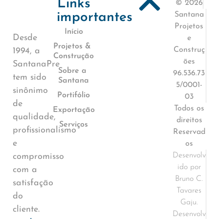
Links
© 2026
importantes
Santana
Projetos
Início
Desde
e
Projetos &
Construç
1994, a
Construção
ões
SantanaPre
Sobre a
96.536.73
tem sido
Santana
5/0001-
sinônimo
Portifólio
03
de
Todos os
Exportação
qualidade,
direitos
Serviços
profissionalismo
Reservad
e
os
Desenvolv
compromisso
ido por
com a
Bruno C.
satisfação
Tavares
do
Gaju.
cliente.
Desenvolv