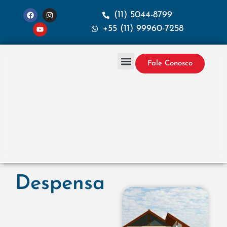
(11) 5044-8799
+55 (11) 99960-7258
Fale Conosco
Projetos & Construção
Sobre a Santana
Despensa