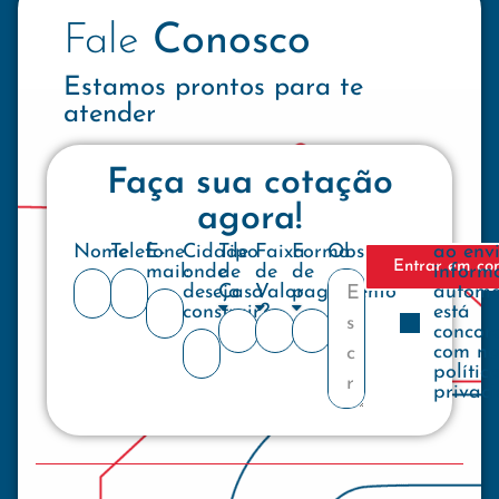
Fale
Conosco
Estamos prontos para te
atender
Faça sua cotação
agora!
Nome
Telefone
E-
Cidade
Tipo
Faixa
Forma
Observações
ao env
Entrar em co
mail:
onde
de
de
de
inform
deseja
Casa
Valor
pagamento
automa
construir?
está
concor
com no
polític
privac