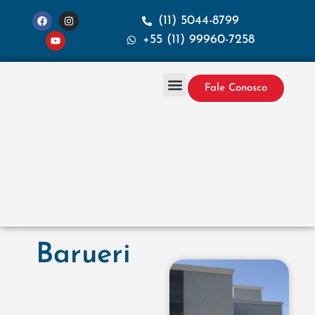
(11) 5044-8799
+55 (11) 99960-7258
Fale Conosco
Projetos & Construção
Sobre a Santana
Barueri