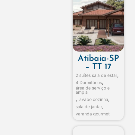
Atibaia-SP
– TT 17
,
2 suítes sala de estar
,
4 Dormitórios
área de serviço e
ampla
,
,
lavabo cozinha
,
sala de jantar
varanda gourmet