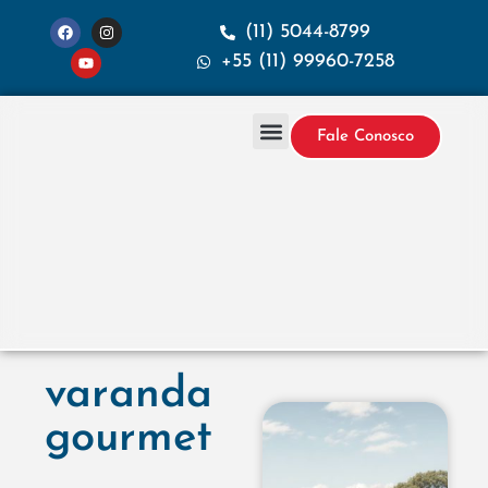
(11) 5044-8799
+55 (11) 99960-7258
Fale Conosco
Projetos & Construção
Sobre a Santana
varanda
gourmet