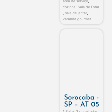
,
área de serviço
,
cozinha
Sala de Estar
,
,
sala de jantar
varanda gourmet
Sorocaba -
SP – AT 05
,
,
1 Suíte
3 dormitórios