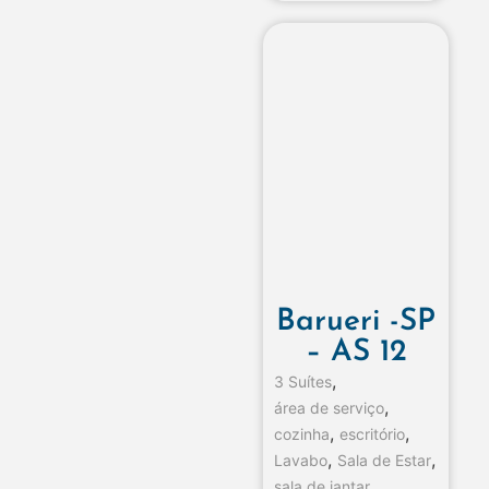
Barueri -SP
– AS 12
,
3 Suítes
,
área de serviço
,
,
cozinha
escritório
,
,
Lavabo
Sala de Estar
,
sala de jantar