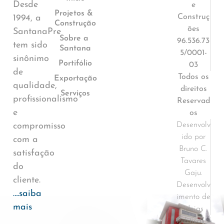
Desde
e
Projetos &
Construç
1994, a
Construção
ões
SantanaPre
Sobre a
96.536.73
tem sido
Santana
5/0001-
sinônimo
Portifólio
03
de
Todos os
Exportação
qualidade,
direitos
Serviços
profissionalismo
Reservad
e
os
Desenvolv
compromisso
ido por
com a
Bruno C.
satisfação
Tavares
do
Gaju.
cliente.
Desenvolv
….saiba
imento de
mais
ideias
Políticas e