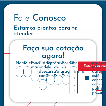
Fale
Conosco
Estamos prontos para te
atender
Faça sua cotação
agora!
Nome
Telefone
E-
Cidade
Tipo
Faixa
Forma
Observações
ao env
Entrar em co
mail:
onde
de
de
de
inform
deseja
Casa
Valor
pagamento
automa
construir?
está
concor
com no
polític
privac