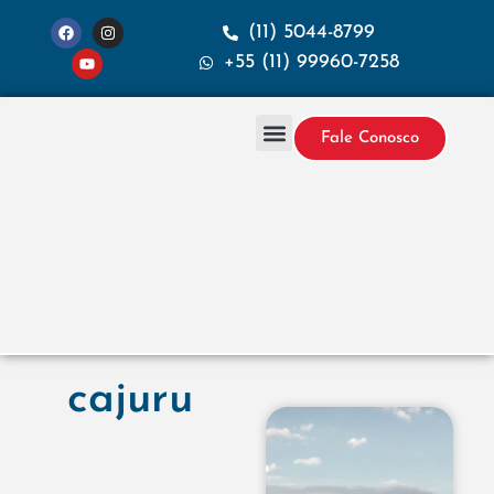
(11) 5044-8799
+55 (11) 99960-7258
Fale Conosco
Projetos & Construção
Sobre a Santana
cajuru