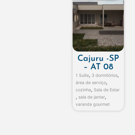
Cajuru -SP
– AT 08
,
,
1 Suíte
3 dormitórios
,
área de serviço
,
cozinha
Sala de Estar
,
,
sala de jantar
varanda gourmet