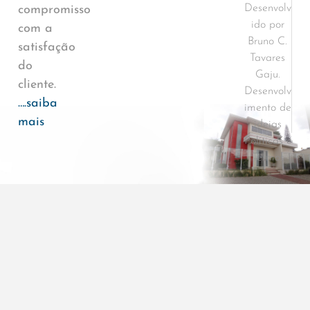
Desenvolv
compromisso
ido por
com a
Bruno C.
satisfação
Tavares
do
Gaju.
cliente.
Desenvolv
….saiba
imento de
mais
ideias
Políticas e
Termos