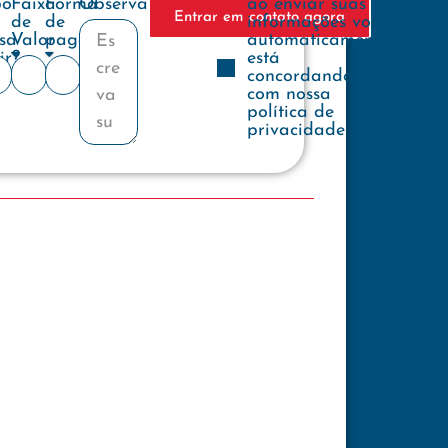
e
po
Faixa
Forma
Observações
ao enviar suas
Entrar em contato agora
de
de
informações você
sa
Valor
pagamento
automaticamente
ir?
está
concordando
com nossa
política de
privacidade