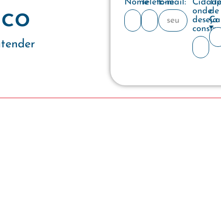
Nome
Telefone
E-mail:
Cidad
Ti
co
onde
de
deseja
Ca
constru
atender