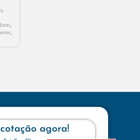
,
,
io
,
Estar
,
jantar
a
 cotação agora!