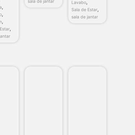
sala de jantar
,
Lavabo
,
a
,
Sala de Estar
,
io
sala de jantar
,
m
,
Estar
jantar