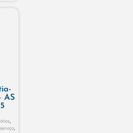
ia-
– AS
5
,
órios
,
 serviço