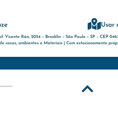
aze
Usar 
of. Vicente Ráo, 2054 – Brooklin – São Paulo – SP – CEP 04
e casas, ambientes e Materiais | Com estacionamento própri