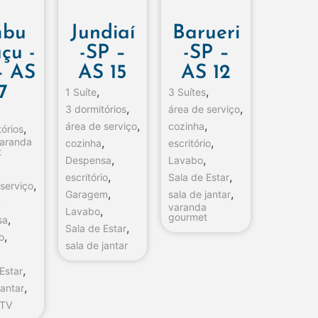
bu
Jundiaí
Barueri
çu -
-SP –
-SP –
– AS
AS 15
AS 12
7
,
,
1 Suíte
3 Suítes
,
,
3 dormitórios
área de serviço
,
,
área de serviço
cozinha
,
órios
aranda
,
,
cozinha
escritório
t
,
,
Despensa
Lavabo
,
,
escritório
Sala de Estar
,
 serviço
,
,
Garagem
sala de jantar
,
varanda
,
Lavabo
gourmet
,
sa
,
Sala de Estar
,
io
sala de jantar
,
Estar
,
jantar
 TV