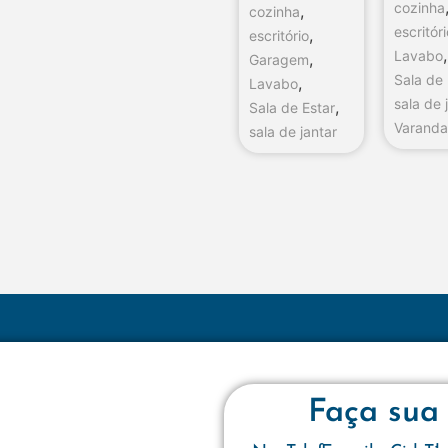
cozinha
,
cozinha
escritór
,
escritório
,
Lavabo
,
Garagem
Sala de 
,
Lavabo
sala de 
,
Sala de Estar
Varand
sala de jantar
Faça sua