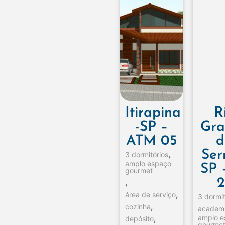
Itirapina
R
-SP –
Gra
ATM 05
d
Ser
,
3 dormitórios
amplo espaço
SP 
gourmet
2
,
,
área de serviço
3 dormit
,
cozinha
academ
,
amplo 
depósito
gourme