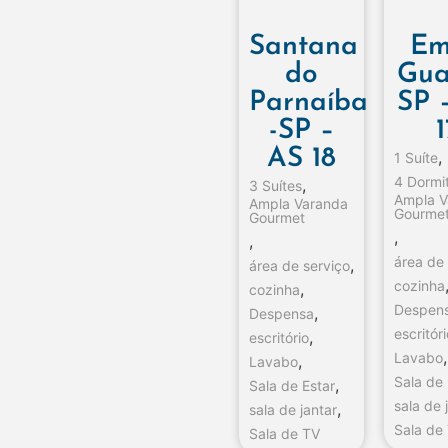
Santana
Em
do
Gua
Parnaíba
SP 
-SP –
1
AS 18
,
1 Suíte
4 Dormit
,
3 Suítes
Ampla V
Ampla Varanda
Gourme
Gourmet
,
,
área de
,
área de serviço
cozinha
,
cozinha
Despen
,
Despensa
escritór
,
escritório
,
Lavabo
,
Lavabo
Sala de 
,
Sala de Estar
sala de 
,
sala de jantar
Sala de
Sala de TV