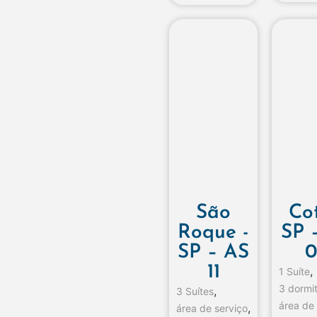
São
Cot
Roque -
SP 
SP – AS
0
11
,
1 Suíte
3 dormit
,
3 Suítes
área de
,
área de serviço