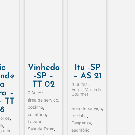
io
Vinhedo
Itu -SP
nde
-SP –
– AS 21
a
TT 02
,
4 Suítes
Ampla Varanda
ra –
,
2 Suítes
Gourmet
,
– TT
área de serviço
,
,
cozinha
,
8
área de serviço
,
escritório
,
cozinha
,
órios
,
Lavabo
,
Despensa
,
ia
,
Sala de Estar
,
escritório
espaço
t