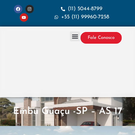
(11) 5044-8799
+55 (11) 99960-7258
Fale Conosco
Projetos & Construção
Sobre a Santana
Embu Guaçu -SP – AS 17