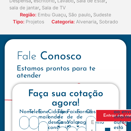
Despensa
,
escritório
,
Lavabo
,
Sala de Estar
,
sala de jantar
,
Sala de TV
Região:
Embu Guaçu
,
São paulo
,
Sudeste
Tipo:
Projetos
Categoria:
Alvenaria
,
Sobrado
Fale
Conosco
Estamos prontos para te
atender
Faça sua cotação
agora!
Nome
Telefone
E-
Cidade
Tipo
Faixa
Forma
Observações
ao env
Entrar em co
mail:
onde
de
de
de
inform
deseja
Casa
Valor
pagamento
automa
construir?
está