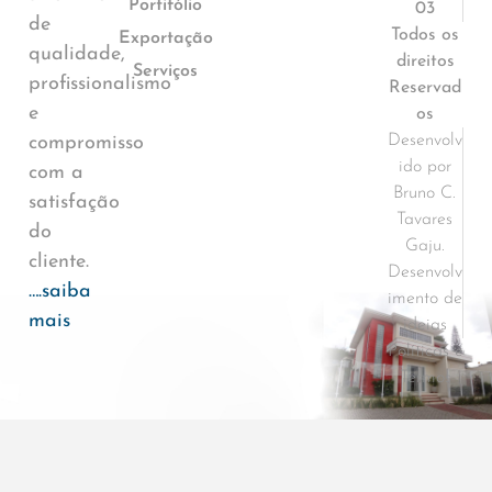
Portifólio
03
de
Todos os
Exportação
qualidade,
direitos
Serviços
profissionalismo
Reservad
e
os
Desenvolv
compromisso
ido por
com a
Bruno C.
satisfação
Tavares
do
Gaju.
cliente.
Desenvolv
….saiba
imento de
mais
ideias
Políticas e
Termos