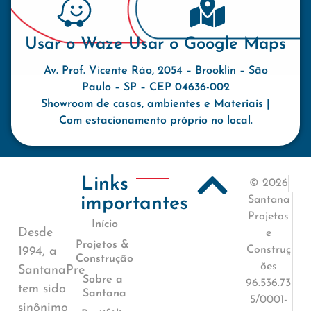
Usar o Waze
Usar o Google Maps
Av. Prof. Vicente Ráo, 2054 – Brooklin – São
Paulo – SP – CEP 04636-002
Showroom de casas, ambientes e Materiais |
Com estacionamento próprio no local.
Links
© 2026
importantes
Santana
Projetos
Início
Desde
e
Projetos &
Construç
1994, a
Construção
ões
SantanaPre
Sobre a
96.536.73
tem sido
Santana
5/0001-
sinônimo