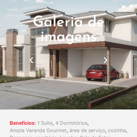
Galeria de
imagens
Benefícios:
1 Suíte
,
4 Dormitórios
,
Ampla Varanda Gourmet
,
área de serviço
,
cozinha
,