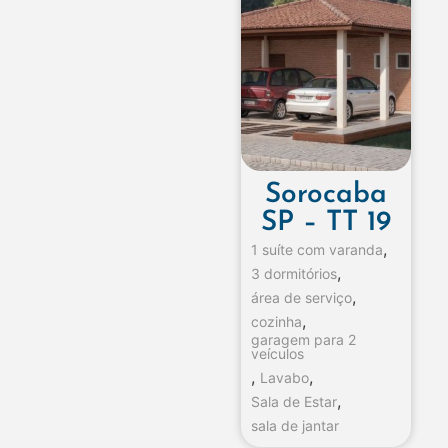
Sorocaba
SP – TT 19
,
1 suíte com varanda
,
3 dormitórios
,
área de serviço
,
cozinha
garagem para 2
veículos
,
,
Lavabo
,
Sala de Estar
sala de jantar