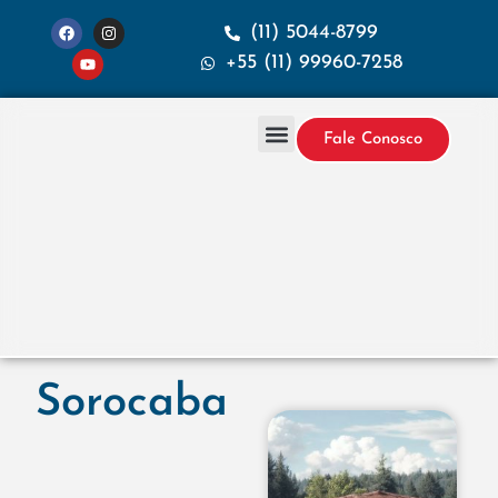
(11) 5044-8799
+55 (11) 99960-7258
Fale Conosco
Projetos & Construção
Sobre a Santana
Sorocaba