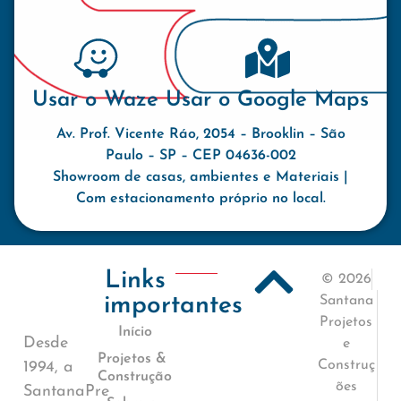
Usar o Waze
Usar o Google Maps
Av. Prof. Vicente Ráo, 2054 – Brooklin – São
Paulo – SP – CEP 04636-002
Showroom de casas, ambientes e Materiais |
Com estacionamento próprio no local.
Links
© 2026
importantes
Santana
Projetos
Início
Desde
e
Projetos &
Construç
1994, a
Construção
ões
SantanaPre