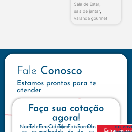
,
Sala de Estar
,
sala de jantar
varanda gourmet
Fale
Conosco
Estamos prontos para te
atender
Faça sua cotação
agora!
Nome
Telefone
E-
Cidade
Tipo
Faixa
Forma
Observações
ao env
Entrar em co