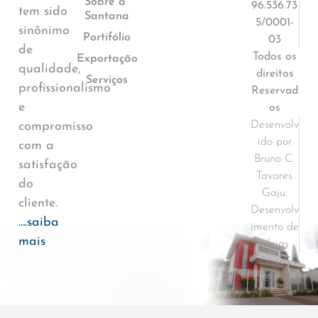
Sobre a
96.536.73
tem sido
Santana
5/0001-
sinônimo
Portifólio
03
de
Todos os
Exportação
qualidade,
direitos
Serviços
profissionalismo
Reservad
e
os
Desenvolv
compromisso
ido por
com a
Bruno C.
satisfação
Tavares
do
Gaju.
cliente.
Desenvolv
….saiba
imento de
mais
ideias
Políticas e
Termos