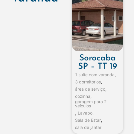
Sorocaba
SP – TT 19
,
1 suíte com varanda
,
3 dormitórios
,
área de serviço
,
cozinha
garagem para 2
veículos
,
,
Lavabo
,
Sala de Estar
sala de jantar