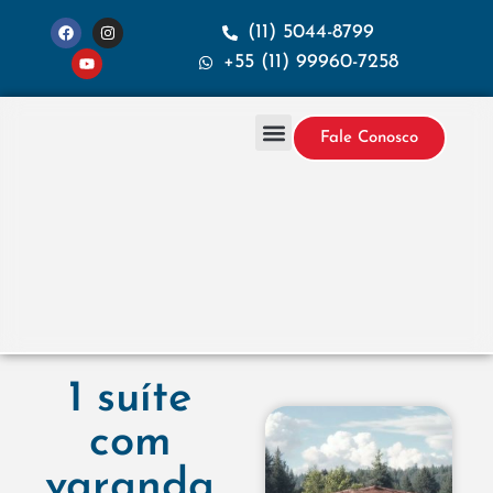
(11) 5044-8799
+55 (11) 99960-7258
Fale Conosco
Projetos & Construção
Sobre a Santana
1 suíte
com
varanda