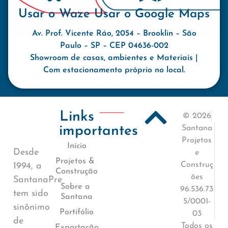
Usar o Waze
Usar o Google Maps
Av. Prof. Vicente Ráo, 2054 – Brooklin – São
Paulo – SP – CEP 04636-002
Showroom de casas, ambientes e Materiais |
Com estacionamento próprio no local.
Links
© 2026
importantes
Santana
Projetos
Início
Desde
e
Projetos &
Construç
1994, a
Construção
ões
SantanaPre
Sobre a
96.536.73
tem sido
Santana
5/0001-
sinônimo
Portifólio
03
de
Todos os
Exportação