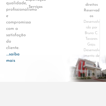
qualidade,
direitos
Serviços
profissionalismo
Reservad
e
os
Desenvolv
compromisso
ido por
com a
Bruno C.
satisfação
Tavares
do
Gaju.
cliente.
Desenvolv
….saiba
imento de
mais
ideias
Políticas e
Termos