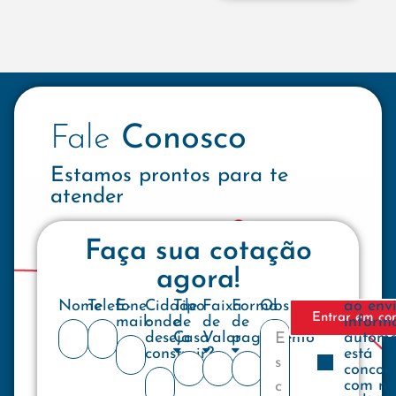
Fale
Conosco
Estamos prontos para te
atender
Faça sua cotação
agora!
Nome
Telefone
E-
Cidade
Tipo
Faixa
Forma
Observações
ao env
Entrar em co
mail:
onde
de
de
de
inform
deseja
Casa
Valor
pagamento
automa
construir?
está
concor
com no