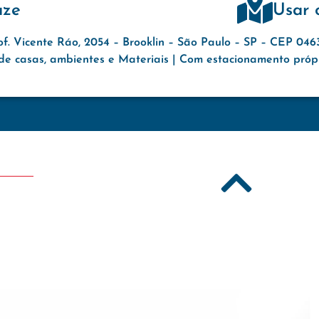
aze
Usar 
of. Vicente Ráo, 2054 – Brooklin – São Paulo – SP – CEP 04
e casas, ambientes e Materiais | Com estacionamento própri