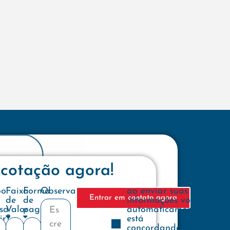
 cotação agora!
e
po
Faixa
Forma
Observações
ao enviar suas
Entrar em contato agora
de
de
informações você
sa
Valor
pagamento
automaticamente
ir?
está
concordando