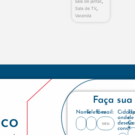
,
sala de jantar
,
Sala de TV
Varanda
Faça sua
Nome
Telefone
E-mail:
Cidad
Ti
co
onde
de
deseja
Ca
constru