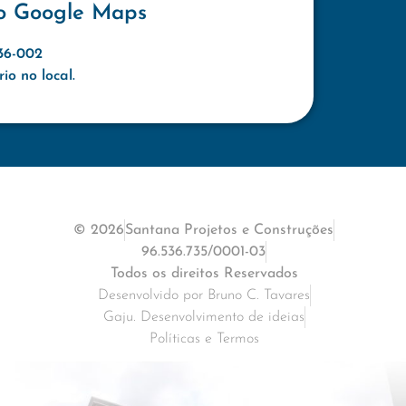
o Google Maps
636-002
o no local.
© 2026
Santana Projetos e Construções
96.536.735/0001-03
Todos os direitos Reservados
Desenvolvido por Bruno C. Tavares
Gaju. Desenvolvimento de ideias
Políticas e Termos