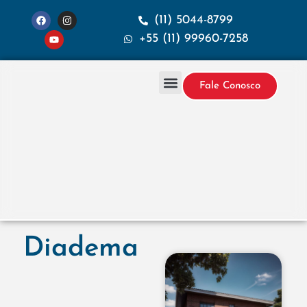
(11) 5044-8799
+55 (11) 99960-7258
Fale Conosco
Projetos & Construção
Sobre a Santana
Diadema