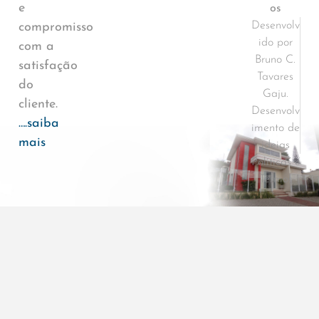
e
os
Desenvolv
compromisso
ido por
com a
Bruno C.
satisfação
Tavares
do
Gaju.
cliente.
Desenvolv
….saiba
imento de
mais
ideias
Políticas e
Termos