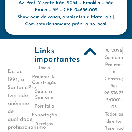
Av. Prof. Vicente Ráo, 2054 – Brooklin – São
Paulo – SP – CEP 04636-002
Showroom de casas, ambientes e Materiais |
Com estacionamento próprio no local.
Links
© 2026
importantes
Santana
Projetos
Início
Desde
e
Projetos &
Construç
1994, a
Construção
ões
SantanaPre
Sobre a
96.536.73
tem sido
Santana
5/0001-
sinônimo
Portifólio
03
de
Todos os
Exportação
qualidade,
direitos
Serviços
profissionalismo
Reservad