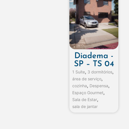
Diadema -
SP – TS 04
,
,
1 Suíte
3 dormitórios
,
área de serviço
,
,
cozinha
Despensa
,
Espaço Gourmet
,
Sala de Estar
sala de jantar