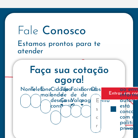
Fale
Conosco
Estamos prontos para te
atender
Faça sua cotação
agora!
Nome
Telefone
E-
Cidade
Tipo
Faixa
Forma
Observações
ao env
Entrar em co
mail:
onde
de
de
de
inform
deseja
Casa
Valor
pagamento
automa
construir?
está
concor
com no
polític
privac