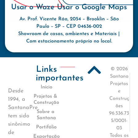
Usar o Waze
Usar o Google Maps
Av. Prof. Vicente Ráo, 2054 – Brooklin – São
Paulo – SP – CEP 04636-002
Showroom de casas, ambientes e Materiais |
Com estacionamento próprio no local.
Links
© 2026
importantes
Santana
Projetos
Início
Desde
e
Projetos &
Construç
1994, a
Construção
ões
SantanaPre
Sobre a
96.536.73
tem sido
Santana
5/0001-
sinônimo
Portifólio
03
de
Todos os
Exportação