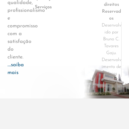
qualidade,
direitos
Serviços
profissionalismo
Reservad
e
os
Desenvolv
compromisso
ido por
com a
Bruno C.
satisfação
Tavares
do
Gaju.
cliente.
Desenvolv
….saiba
imento de
mais
ideias
Políticas e
Termos