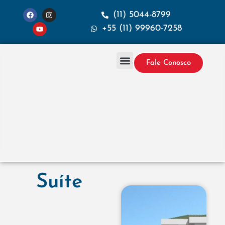
(11) 5044-8799
+55 (11) 99960-7258
Fale Conosco
Projetos & Construção
Sobre a Santana
Suíte