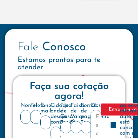
Fale
Conosco
Estamos prontos para te
atender
Faça sua cotação
agora!
Nome
Telefone
E-
Cidade
Tipo
Faixa
Forma
Observações
ao env
Entrar em co
mail:
onde
de
de
de
inform
deseja
Casa
Valor
pagamento
automa
construir?
está
concor
com no