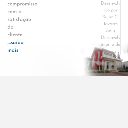
Desenvolv
compromisso
ido por
com a
Bruno C.
satisfação
Tavares
do
Gaju.
cliente.
Desenvolv
….saiba
imento de
mais
ideias
Políticas e
Termos