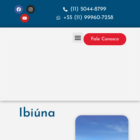
(11) 5044-8799
+55 (11) 99960-7258
Fale Conosco
Projetos & Construção
Sobre a Santana
Ibiúna