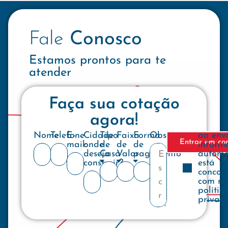
Fale
Conosco
Estamos prontos para te
atender
Faça sua cotação
agora!
Nome
Telefone
E-
Cidade
Tipo
Faixa
Forma
Observações
ao env
Entrar em co
mail:
onde
de
de
de
inform
deseja
Casa
Valor
pagamento
automa
construir?
está
concor
com no
polític
privac