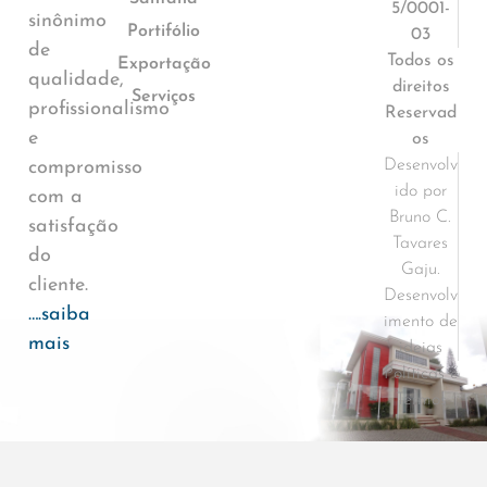
5/0001-
sinônimo
Portifólio
03
de
Todos os
Exportação
qualidade,
direitos
Serviços
profissionalismo
Reservad
e
os
Desenvolv
compromisso
ido por
com a
Bruno C.
satisfação
Tavares
do
Gaju.
cliente.
Desenvolv
….saiba
imento de
mais
ideias
Políticas e
Termos