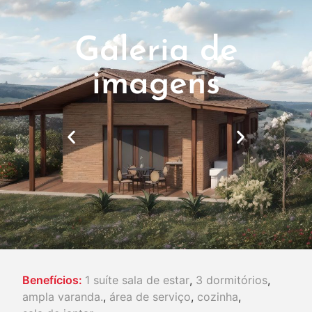
Galeria de
imagens
Benefícios:
1 suíte sala de estar
,
3 dormitórios
,
ampla varanda.
,
área de serviço
,
cozinha
,