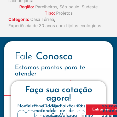
sala de jantar
Região:
Parelheiros
,
São paulo
,
Sudeste
Tipo:
Projetos
Categoria:
Casa Térrea
,
Experiência de 30 anos com tijolos ecológicos
Fale
Conosco
Estamos prontos para te
atender
Faça sua cotação
agora!
Nome
Telefone
E-
Cidade
Tipo
Faixa
Forma
Observações
ao env
Entrar em co
mail:
onde
de
de
de
inform
deseja
Casa
Valor
pagamento
automa