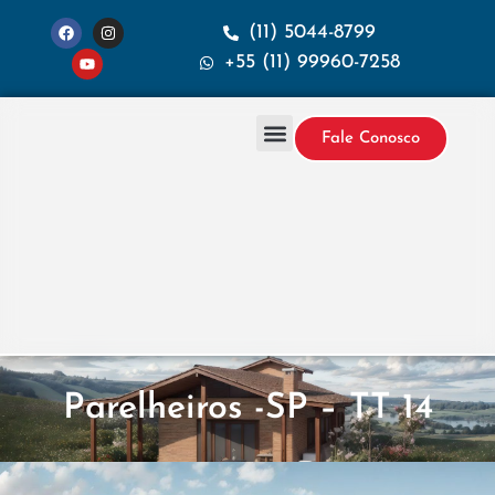
(11) 5044-8799
+55 (11) 99960-7258
Fale Conosco
Projetos & Construção
Sobre a Santana
Parelheiros -SP – TT 14