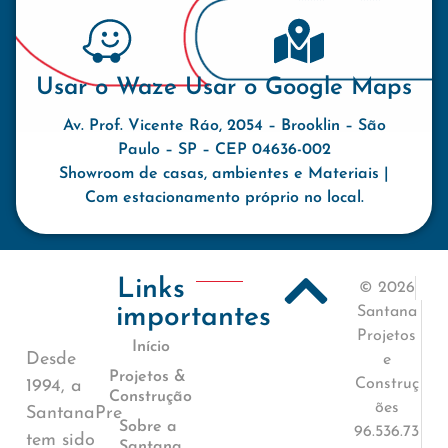
Usar o Waze
Usar o Google Maps
Av. Prof. Vicente Ráo, 2054 – Brooklin – São
Paulo – SP – CEP 04636-002
Showroom de casas, ambientes e Materiais |
Com estacionamento próprio no local.
Links
© 2026
importantes
Santana
Projetos
Início
Desde
e
Projetos &
Construç
1994, a
Construção
ões
SantanaPre
Sobre a
96.536.73
tem sido
Santana