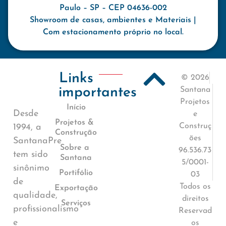
Paulo – SP – CEP 04636-002
Showroom de casas, ambientes e Materiais |
Com estacionamento próprio no local.
Links
© 2026
importantes
Santana
Projetos
Início
Desde
e
Projetos &
Construç
1994, a
Construção
ões
SantanaPre
Sobre a
96.536.73
tem sido
Santana
5/0001-
sinônimo
Portifólio
03
de
Todos os
Exportação
qualidade,
direitos
Serviços
profissionalismo
Reservad
e
os