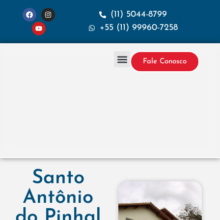
(11) 5044-8799
+55 (11) 99960-7258
Fale Conosco
Projetos & Construção
Sobre a Santana
Santo
Antônio
do Pinhal