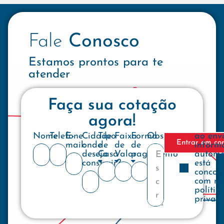
Fale
Conosco
Estamos prontos para te
atender
Faça sua cotação
agora!
Nome
Telefone
E-
Cidade
Tipo
Faixa
Forma
Observações
ao env
Entrar em co
mail:
onde
de
de
de
inform
deseja
Casa
Valor
pagamento
automa
construir?
está
concor
com no
polític
privac