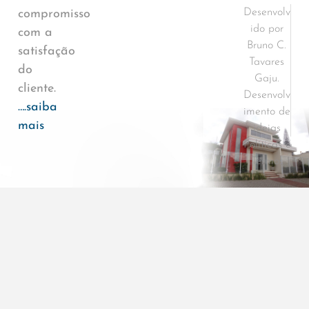
Desenvolv
compromisso
ido por
com a
Bruno C.
satisfação
Tavares
do
Gaju.
cliente.
Desenvolv
….saiba
imento de
mais
ideias
Políticas e
Termos