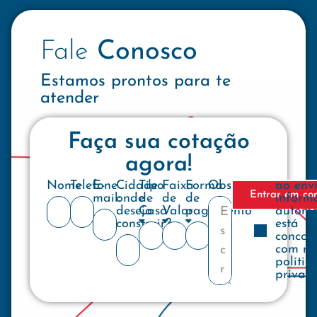
Fale
Conosco
Estamos prontos para te
atender
Faça sua cotação
agora!
Nome
Telefone
E-
Cidade
Tipo
Faixa
Forma
Observações
ao env
Entrar em co
mail:
onde
de
de
de
inform
deseja
Casa
Valor
pagamento
automa
construir?
está
concor
com no
polític
privac