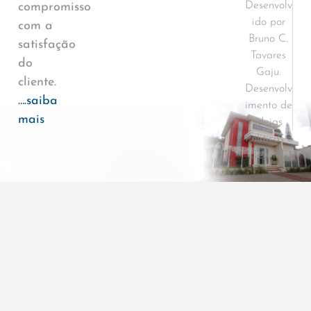
Desenvolv
compromisso
ido por
com a
Bruno C.
satisfação
Tavares
do
Gaju.
cliente.
Desenvolv
….saiba
imento de
mais
ideias
Políticas e
Termos