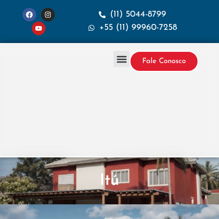
(11) 5044-8799
+55 (11) 99960-7258
Fale Conosco
Projetos & Construção
Sobre a Santana
Itú