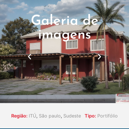
Galeria de
imagens
Região:
ITÚ
,
São paulo
,
Sudeste
Tipo:
Portifólio