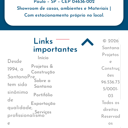
Paulo – SP – CEP 04636-002
Showroom de casas, ambientes e Materiais |
Com estacionamento próprio no local.
Links
© 2026
importantes
Santana
Projetos
Início
Desde
e
Projetos &
Construç
1994, a
Construção
ões
SantanaPre
Sobre a
96.536.73
tem sido
Santana
5/0001-
sinônimo
Portifólio
03
de
Todos os
Exportação
qualidade,
direitos
Serviços
profissionalismo
Reservad
e
os