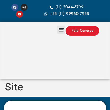
(11) 5044-8799
+55 (11) 99960-7258
Fale Conosco
Projetos & Construção
Sobre a Santana
Site