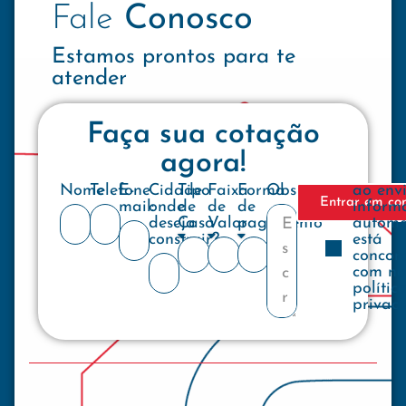
Fale
Conosco
Estamos prontos para te
atender
Faça sua cotação
agora!
Nome
Telefone
E-
Cidade
Tipo
Faixa
Forma
Observações
ao env
Entrar em co
mail:
onde
de
de
de
inform
deseja
Casa
Valor
pagamento
automa
construir?
está
concor
com no
polític
privac