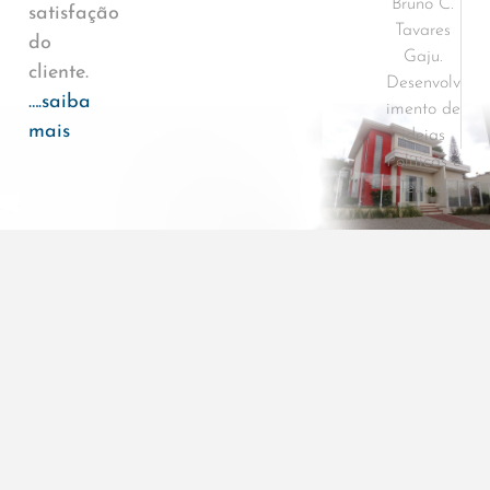
Bruno C.
satisfação
Tavares
do
Gaju.
cliente.
Desenvolv
….saiba
imento de
mais
ideias
Políticas e
Termos