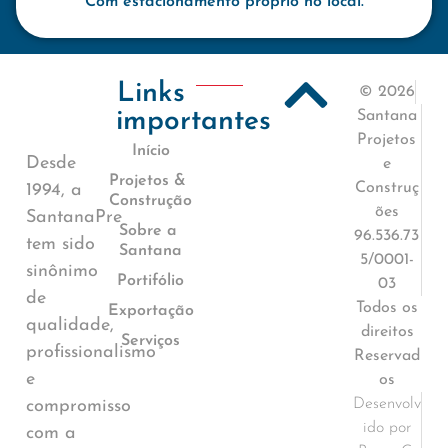
Com estacionamento próprio no local.
Links
© 2026
importantes
Santana
Projetos
Início
Desde
e
Projetos &
Construç
1994, a
Construção
ões
SantanaPre
Sobre a
96.536.73
tem sido
Santana
5/0001-
sinônimo
Portifólio
03
de
Todos os
Exportação
qualidade,
direitos
Serviços
profissionalismo
Reservad
e
os
Desenvolv
compromisso
ido por
com a