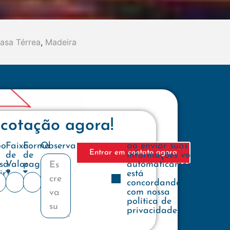
asa Térrea
,
Madeira
 cotação agora!
e
po
Faixa
Forma
Observações
ao enviar suas
Entrar em contato agora
de
de
informações você
sa
Valor
pagamento
automaticamente
ir?
está
concordando
com nossa
política de
privacidade