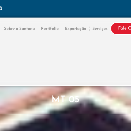
8
Fale 
Sobre a Santana
Portifólio
Exportação
Serviços
MT 05