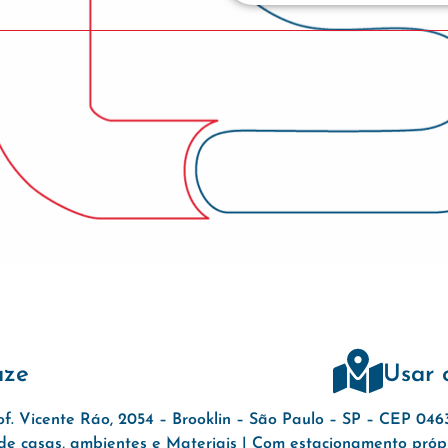
aze
Usar 
of. Vicente Ráo, 2054 – Brooklin – São Paulo – SP – CEP 04
e casas, ambientes e Materiais | Com estacionamento própri