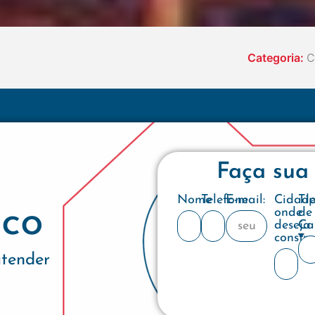
Categoria:
C
Faça sua
Nome
Telefone
E-mail:
Cidad
Ti
co
onde
de
deseja
Ca
constru
atender