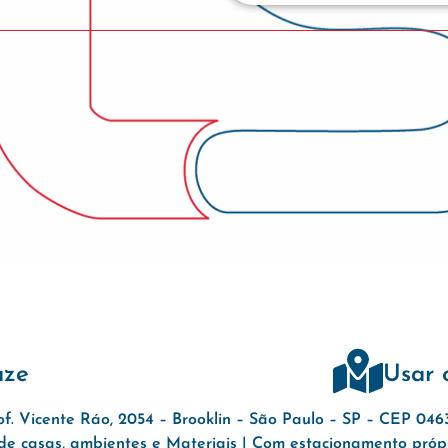
aze
Usar 
of. Vicente Ráo, 2054 – Brooklin – São Paulo – SP – CEP 04
e casas, ambientes e Materiais | Com estacionamento própri