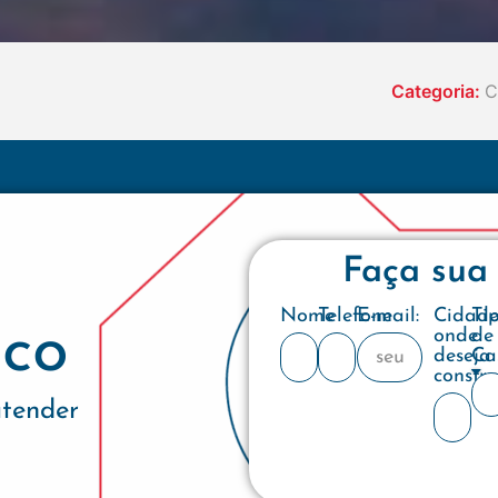
Categoria:
C
Faça sua
Nome
Telefone
E-mail:
Cidad
Ti
co
onde
de
deseja
Ca
constru
atender