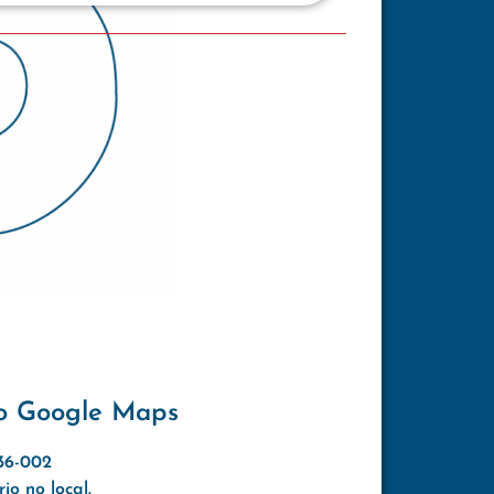
o Google Maps
636-002
o no local.