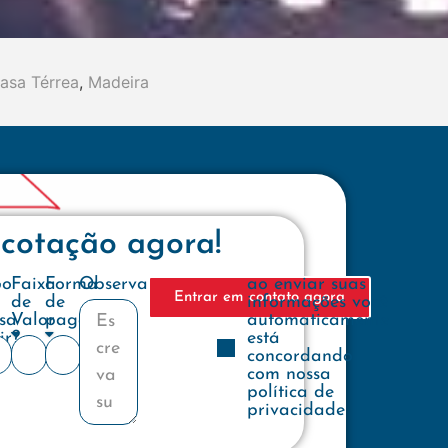
asa Térrea
,
Madeira
 cotação agora!
e
po
Faixa
Forma
Observações
ao enviar suas
Entrar em contato agora
de
de
informações você
sa
Valor
pagamento
automaticamente
ir?
está
concordando
com nossa
política de
privacidade