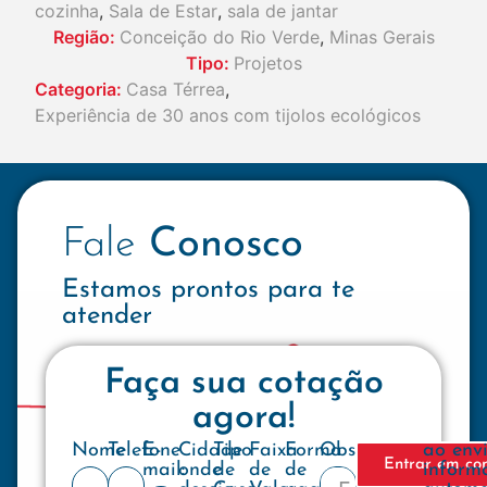
cozinha
,
Sala de Estar
,
sala de jantar
Região:
Conceição do Rio Verde
,
Minas Gerais
Tipo:
Projetos
Categoria:
Casa Térrea
,
Experiência de 30 anos com tijolos ecológicos
Fale
Conosco
Estamos prontos para te
atender
Faça sua cotação
agora!
Nome
Telefone
E-
Cidade
Tipo
Faixa
Forma
Observações
ao env
Entrar em co
mail:
onde
de
de
de
inform