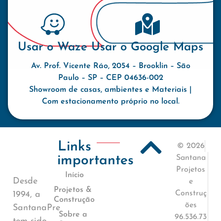
Usar o Waze
Usar o Google Maps
Av. Prof. Vicente Ráo, 2054 – Brooklin – São
Paulo – SP – CEP 04636-002
Showroom de casas, ambientes e Materiais |
Com estacionamento próprio no local.
Links
© 2026
importantes
Santana
Projetos
Início
Desde
e
Projetos &
Construç
1994, a
Construção
ões
SantanaPre
Sobre a
96.536.73