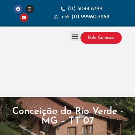
(11) 5044-8799
+55 (11) 99960-7258
Fale Conosco
Projetos & Construção
Sobre a Santana
Conceição do Rio Verde -
MG – TT 07