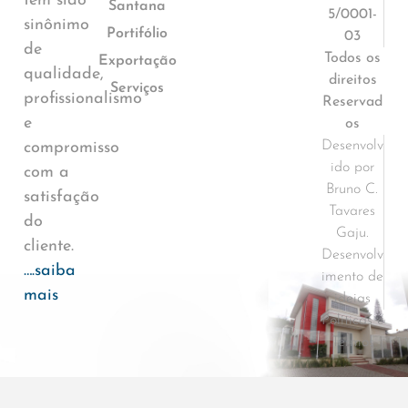
tem sido
Santana
5/0001-
sinônimo
Portifólio
03
de
Todos os
Exportação
qualidade,
direitos
Serviços
profissionalismo
Reservad
e
os
Desenvolv
compromisso
ido por
com a
Bruno C.
satisfação
Tavares
do
Gaju.
cliente.
Desenvolv
….saiba
imento de
mais
ideias
Políticas e
Termos