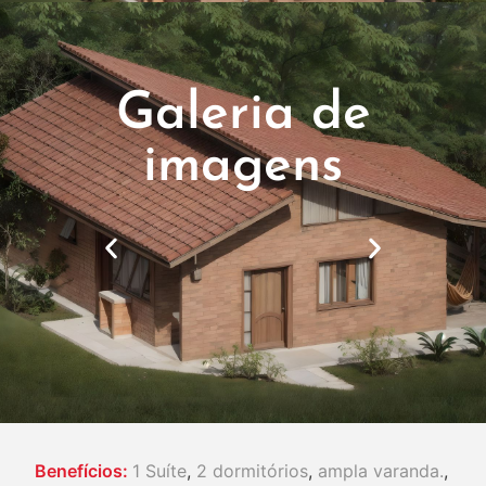
Galeria de
imagens
Benefícios:
1 Suíte
,
2 dormitórios
,
ampla varanda.
,