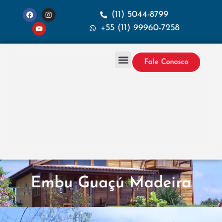
(11) 5044-8799
+55 (11) 99960-7258
Fale Conosco
Projetos & Construção
Sobre a Santana
Embu Guaçú Madeira