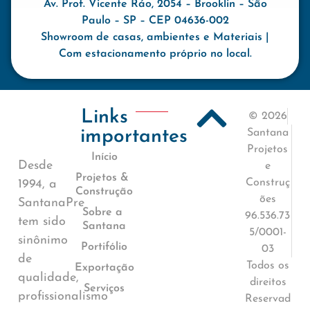
Av. Prof. Vicente Ráo, 2054 – Brooklin – São
Paulo – SP – CEP 04636-002
Showroom de casas, ambientes e Materiais |
Com estacionamento próprio no local.
Links
© 2026
importantes
Santana
Projetos
Início
Desde
e
Projetos &
Construç
1994, a
Construção
ões
SantanaPre
Sobre a
96.536.73
tem sido
Santana
5/0001-
sinônimo
Portifólio
03
de
Todos os
Exportação
qualidade,
direitos
Serviços
profissionalismo
Reservad