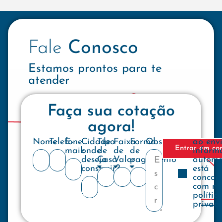
Fale
Conosco
Estamos prontos para te
atender
Faça sua cotação
agora!
Nome
Telefone
E-
Cidade
Tipo
Faixa
Forma
Observações
ao env
Entrar em co
mail:
onde
de
de
de
inform
deseja
Casa
Valor
pagamento
automa
construir?
está
concor
com no
polític
privac