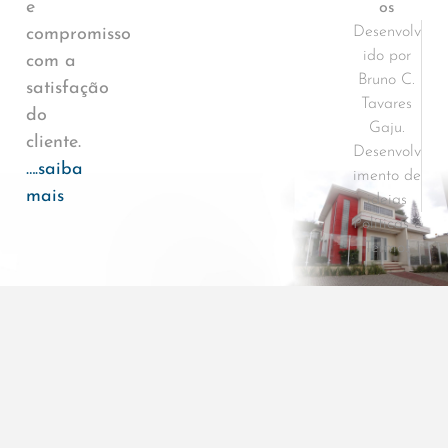
e
os
Desenvolv
compromisso
ido por
com a
Bruno C.
satisfação
Tavares
do
Gaju.
cliente.
Desenvolv
….saiba
imento de
mais
ideias
Políticas e
Termos