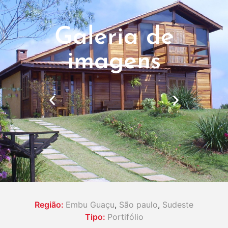
Galeria de
imagens
Região:
Embu Guaçu
,
São paulo
,
Sudeste
Tipo:
Portifólio