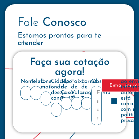
Fale
Conosco
Estamos prontos para te
atender
Faça sua cotação
agora!
Nome
Telefone
E-
Cidade
Tipo
Faixa
Forma
Observações
ao env
Entrar em co
mail:
onde
de
de
de
inform
deseja
Casa
Valor
pagamento
automa
construir?
está
concor
com no
polític
privac