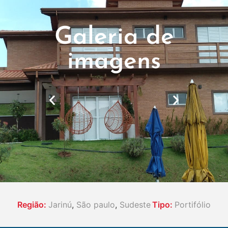
Galeria de
imagens
Região:
Jarinú
,
São paulo
,
Sudeste
Tipo:
Portifólio