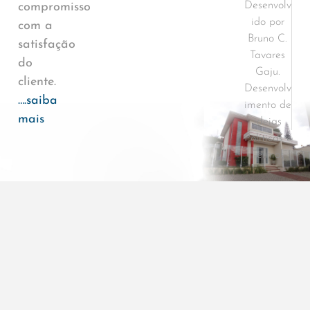
Desenvolv
compromisso
ido por
com a
Bruno C.
satisfação
Tavares
do
Gaju.
cliente.
Desenvolv
….saiba
imento de
mais
ideias
Políticas e
Termos