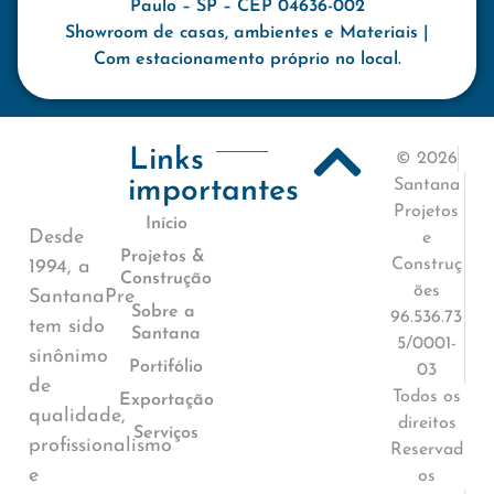
Paulo – SP – CEP 04636-002
Showroom de casas, ambientes e Materiais |
Com estacionamento próprio no local.
Links
© 2026
importantes
Santana
Projetos
Início
Desde
e
Projetos &
Construç
1994, a
Construção
ões
SantanaPre
Sobre a
96.536.73
tem sido
Santana
5/0001-
sinônimo
Portifólio
03
de
Todos os
Exportação
qualidade,
direitos
Serviços
profissionalismo
Reservad
e
os