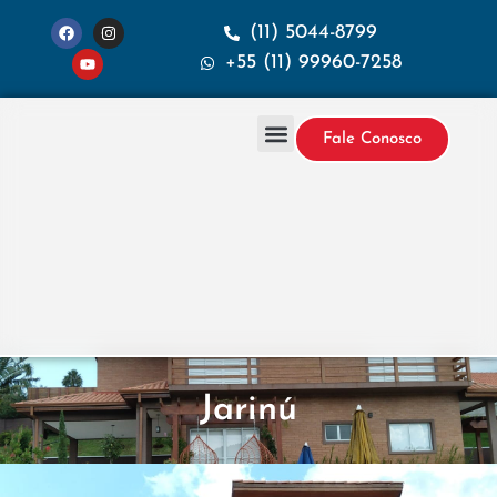
(11) 5044-8799
+55 (11) 99960-7258
Fale Conosco
Projetos & Construção
Sobre a Santana
Jarinú