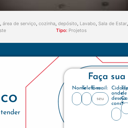
,
área de serviço
,
cozinha
,
depósito
,
Lavabo
,
Sala de Estar
,
ste
Tipo:
Projetos
Faça sua
Nome
Telefone
E-mail:
Cidad
Ti
co
onde
de
deseja
Ca
constru
atender