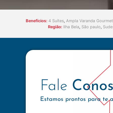
Benefícios:
4 Suítes
,
Ampla Varanda Gourmet
Região:
Ilha Bela
,
São paulo
,
Sude
Fale
Conos
Estamos prontos para te 