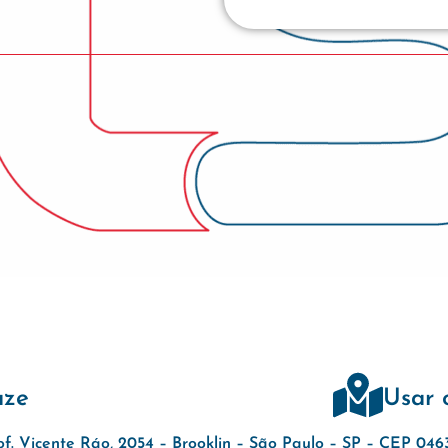
aze
Usar 
of. Vicente Ráo, 2054 – Brooklin – São Paulo – SP – CEP 04