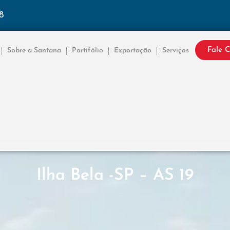
8
Fale 
Sobre a Santana
Portifólio
Exportação
Serviços
Ilha Bela -SP – AS 19