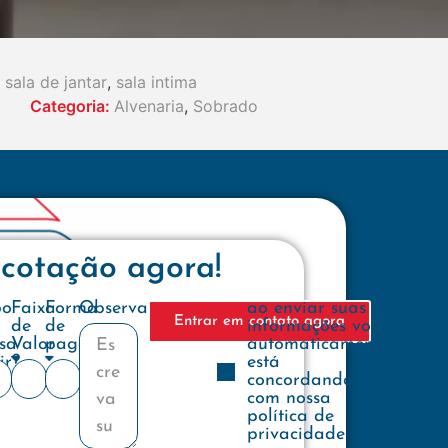
sala de jantar
,
sala intima
Categoria:
Alvenaria
,
Sobrado
 cotação agora!
e
po
Faixa
Forma
Observações
ao enviar suas
Entrar em contato agora
de
de
informações você
sa
Valor
pagamento
automaticamente
ir?
está
concordando
com nossa
política de
privacidade