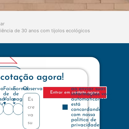
tar
iência de 30 anos com tijolos ecológicos
 cotação agora!
e
po
Faixa
Forma
Observações
ao enviar suas
Entrar em contato agora
de
de
informações você
sa
Valor
pagamento
automaticamente
ir?
está
concordando
com nossa
política de
privacidade