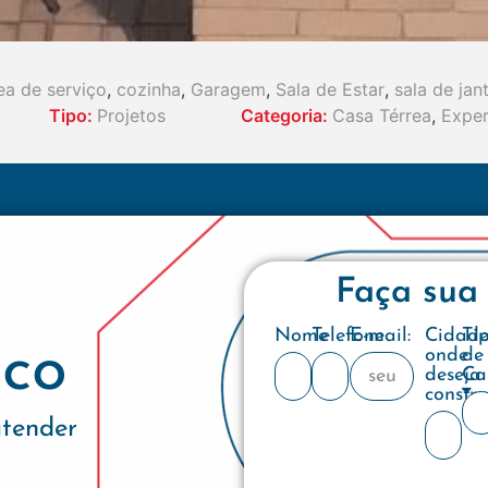
ea de serviço
,
cozinha
,
Garagem
,
Sala de Estar
,
sala de jan
Tipo:
Projetos
Categoria:
Casa Térrea
,
Exper
Faça sua
Nome
Telefone
E-mail:
Cidad
Ti
co
onde
de
deseja
Ca
constru
atender