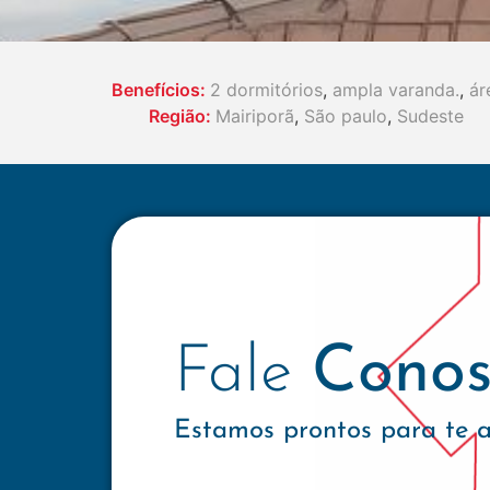
Benefícios:
2 dormitórios
,
ampla varanda.
,
ár
Região:
Mairiporã
,
São paulo
,
Sudeste
Fale
Conos
Estamos prontos para te 