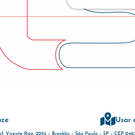
aze
Usar 
of. Vicente Ráo, 2054 – Brooklin – São Paulo – SP – CEP 04