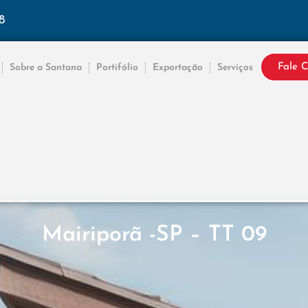
8
Fale 
Sobre a Santana
Portifólio
Exportação
Serviços
Mairiporã -SP – TT 09