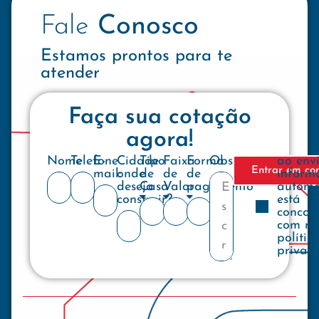
Fale
Conosco
Estamos prontos para te
atender
Faça sua cotação
agora!
Nome
Telefone
E-
Cidade
Tipo
Faixa
Forma
Observações
ao env
Entrar em co
mail:
onde
de
de
de
inform
deseja
Casa
Valor
pagamento
automa
construir?
está
concor
com no
polític
privac