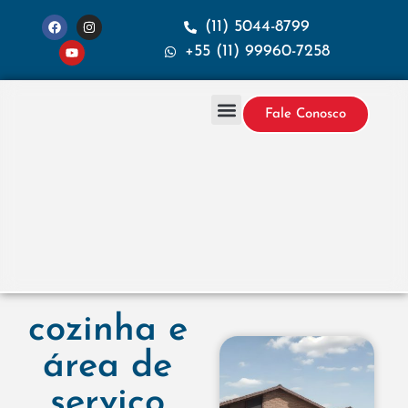
(11) 5044-8799
+55 (11) 99960-7258
Fale Conosco
Projetos & Construção
Sobre a Santana
cozinha e
área de
serviço