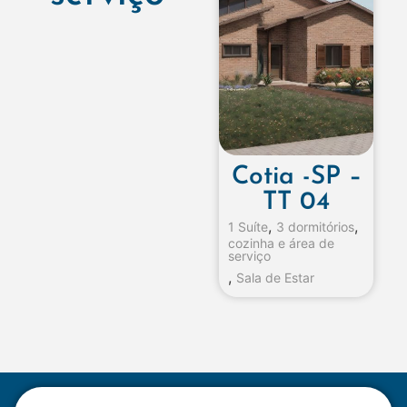
Cotia -SP –
TT 04
,
,
1 Suíte
3 dormitórios
cozinha e área de
serviço
,
Sala de Estar