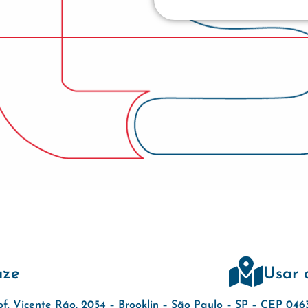
aze
Usar 
of. Vicente Ráo, 2054 – Brooklin – São Paulo – SP – CEP 04