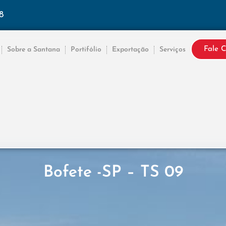
8
Fale 
Sobre a Santana
Portifólio
Exportação
Serviços
Bofete -SP – TS 09