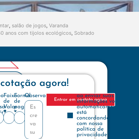
ntar
,
salão de jogos
,
Varanda
30 anos com tijolos ecológicos
,
Sobrado
 cotação agora!
e
po
Faixa
Forma
Observações
ao enviar suas
Entrar em contato agora
de
de
informações você
sa
Valor
pagamento
automaticamente
ir?
está
concordando
com nossa
política de
privacidade