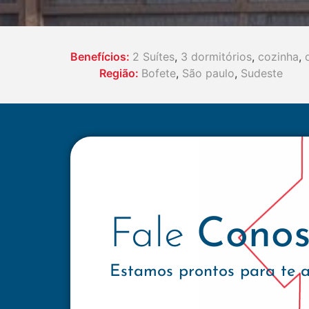
Benefícios:
2 Suítes
,
3 dormitórios
,
cozinha
,
Região:
Bofete
,
São paulo
,
Sudeste
Fale
Conos
Estamos prontos para te 