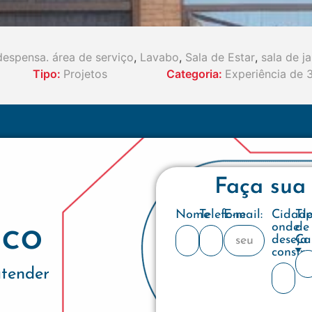
despensa. área de serviço
,
Lavabo
,
Sala de Estar
,
sala de ja
Tipo:
Projetos
Categoria:
Experiência de 
Faça sua
Nome
Telefone
E-mail:
Cidad
Ti
co
onde
de
deseja
Ca
constru
atender