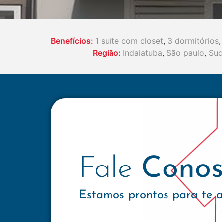
Benefícios:
1 suíte com closet
,
3 dormitórios
,
Região:
Indaiatuba
,
São paulo
,
Sud
Fale
Conos
Estamos prontos para te 