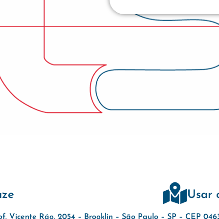
aze
Usar 
of. Vicente Ráo, 2054 – Brooklin – São Paulo – SP – CEP 04