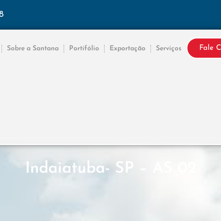
8
Fale 
Sobre a Santana
Portifólio
Exportação
Serviços
Indaiatuba- SP – AS 02