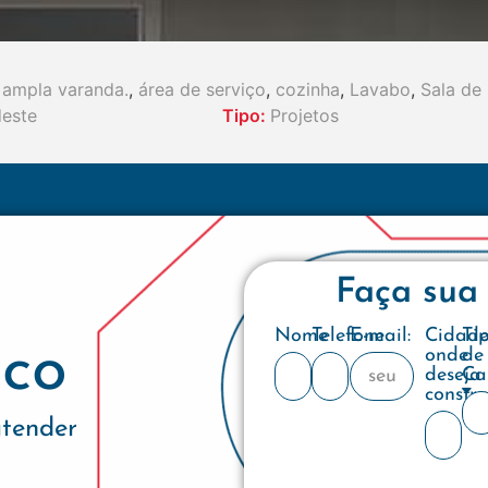
ampla varanda.
,
área de serviço
,
cozinha
,
Lavabo
,
Sala de 
este
Tipo:
Projetos
Faça sua
Nome
Telefone
E-mail:
Cidad
Ti
co
onde
de
deseja
Ca
constru
atender