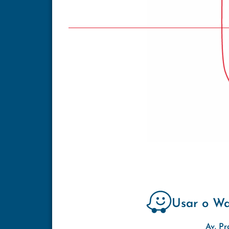
Usar o W
Av. Pr