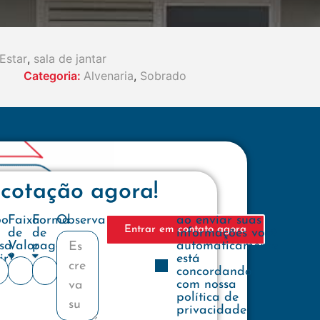
Estar
,
sala de jantar
Categoria:
Alvenaria
,
Sobrado
 cotação agora!
e
po
Faixa
Forma
Observações
ao enviar suas
Entrar em contato agora
de
de
informações você
sa
Valor
pagamento
automaticamente
ir?
está
concordando
com nossa
política de
privacidade