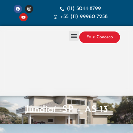
(11) 5044-8799
+55 (11) 99960-7258
Fale Conosco
Projetos & Construção
Sobre a Santana
Jundiaí -SP – AS 13