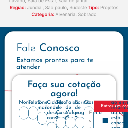
Lavabo
,
Sala de Estar
,
sala de jantar
Região:
Jundiai
,
São paulo
,
Sudeste
Tipo:
Projetos
Categoria:
Alvenaria
,
Sobrado
Fale
Conosco
Estamos prontos para te
atender
Faça sua cotação
agora!
Nome
Telefone
E-
Cidade
Tipo
Faixa
Forma
Observações
ao env
Entrar em co
mail:
onde
de
de
de
inform
deseja
Casa
Valor
pagamento
automa
construir?
está
concor