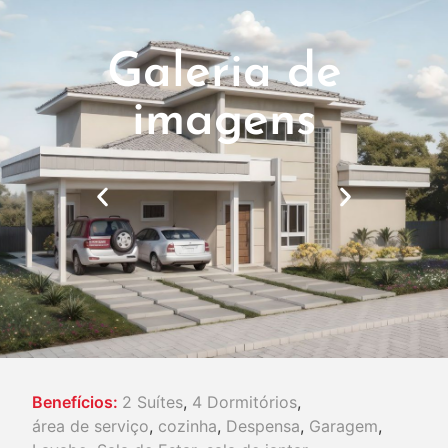
Galeria de
imagens
Benefícios:
2 Suítes
,
4 Dormitórios
,
área de serviço
,
cozinha
,
Despensa
,
Garagem
,