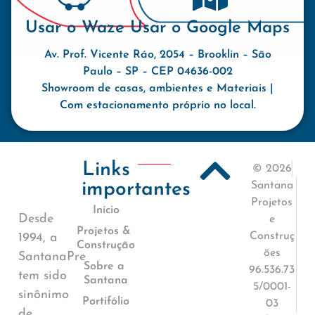
Usar o Waze
Usar o Google Maps
Av. Prof. Vicente Ráo, 2054 – Brooklin – São
Paulo – SP – CEP 04636-002
Showroom de casas, ambientes e Materiais |
Com estacionamento próprio no local.
Links
© 2026
importantes
Santana
Projetos
Início
Desde
e
Projetos &
Construç
1994, a
Construção
ões
SantanaPre
Sobre a
96.536.73
tem sido
Santana
5/0001-
sinônimo
Portifólio
03
de