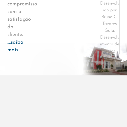
Desenvolv
compromisso
ido por
com a
Bruno C.
satisfação
Tavares
do
Gaju.
cliente.
Desenvolv
….saiba
imento de
mais
ideias
Políticas e
Termos