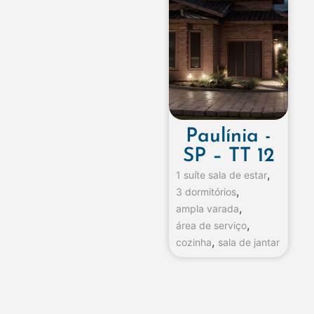
Paulínia -
SP – TT 12
,
1 suíte sala de estar
,
3 dormitórios
,
ampla varada
,
área de serviço
,
cozinha
sala de jantar