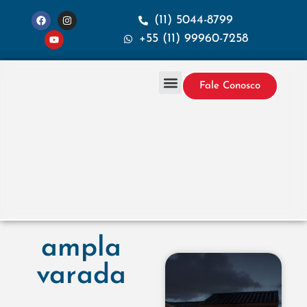
(11) 5044-8799
+55 (11) 99960-7258
Fale Conosco
Projetos & Construção
Sobre a Santana
ampla
varada