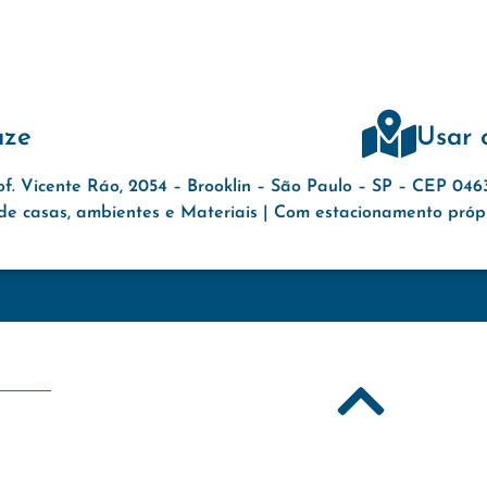
aze
Usar 
of. Vicente Ráo, 2054 – Brooklin – São Paulo – SP – CEP 04
e casas, ambientes e Materiais | Com estacionamento própri