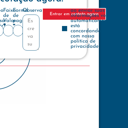
e
po
Faixa
Forma
Observações
ao enviar suas
Entrar em contato agora
de
de
informações você
sa
Valor
pagamento
automaticamente
ir?
está
concordando
com nossa
política de
privacidade