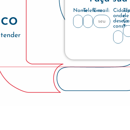
Nome
Telefone
E-mail:
Cidad
Ti
co
onde
de
deseja
Ca
constru
atender