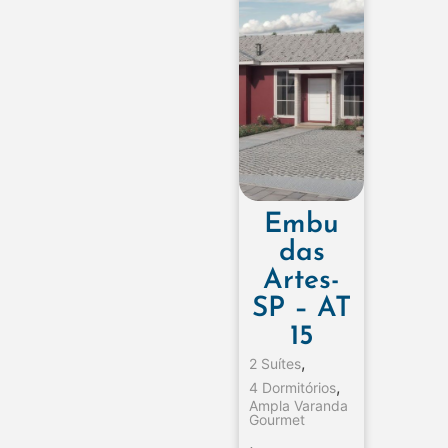
Embu
das
Artes-
SP – AT
15
,
2 Suítes
,
4 Dormitórios
Ampla Varanda
Gourmet
,