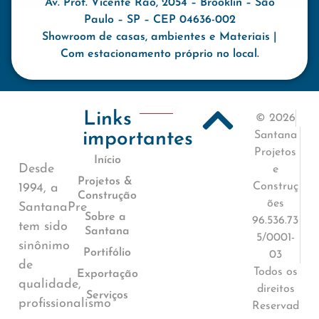
Av. Prof. Vicente Ráo, 2054 – Brooklin – São
Paulo – SP – CEP 04636-002
Showroom de casas, ambientes e Materiais |
Com estacionamento próprio no local.
Links
© 2026
importantes
Santana
Projetos
Início
Desde
e
Projetos &
Construç
1994, a
Construção
ões
SantanaPre
Sobre a
96.536.73
tem sido
Santana
5/0001-
sinônimo
Portifólio
03
de
Todos os
Exportação
qualidade,
direitos
Serviços
profissionalismo
Reservad