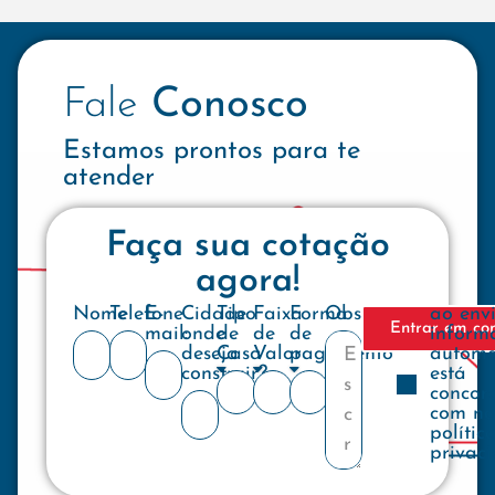
Fale
Conosco
Estamos prontos para te
atender
Faça sua cotação
agora!
Nome
Telefone
E-
Cidade
Tipo
Faixa
Forma
Observações
ao env
Entrar em co
mail:
onde
de
de
de
inform
deseja
Casa
Valor
pagamento
automa
construir?
está
concor
com no
polític
privac