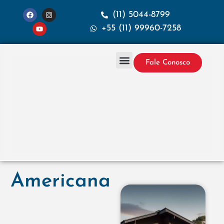
(11) 5044-8799
+55 (11) 99960-7258
Fale Conosco
Projetos & Construção
Sobre a Santana
Americana