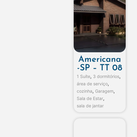
Americana
-SP – TT 08
,
,
1 Suíte
3 dormitórios
,
área de serviço
,
,
cozinha
Garagem
,
Sala de Estar
sala de jantar