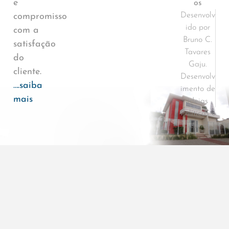
e
os
Desenvolv
compromisso
ido por
com a
Bruno C.
satisfação
Tavares
do
Gaju.
cliente.
Desenvolv
….saiba
imento de
mais
ideias
Políticas e
Termos