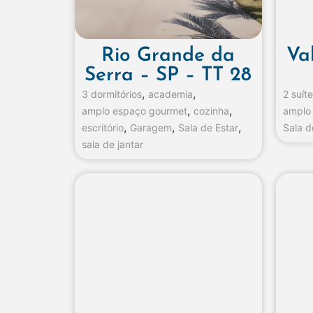
Rio Grande da
Va
Serra – SP – TT 28
,
,
3 dormitórios
academia
2 suít
,
,
amplo espaço gourmet
cozinha
amplo
,
,
,
escritório
Garagem
Sala de Estar
Sala d
sala de jantar