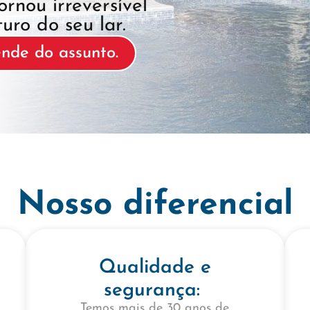
ornou irreversível
uro do seu lar.
nde do assunto.
Nosso diferencial
Qualidade e
segurança:
Temos mais de 30 anos de