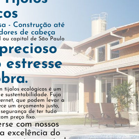
cos
sa - Construção até
dores de cabeça
al ou capital de São Paulo
precioso
 estresse
bra.
m tijolos ecológicos é um
e sustentabilidade. Fuja
ternet, que podem levar a
ce um orçamento justo,
segurança de ter tudo
com preço fixo.
verse com nossos
a excelência do