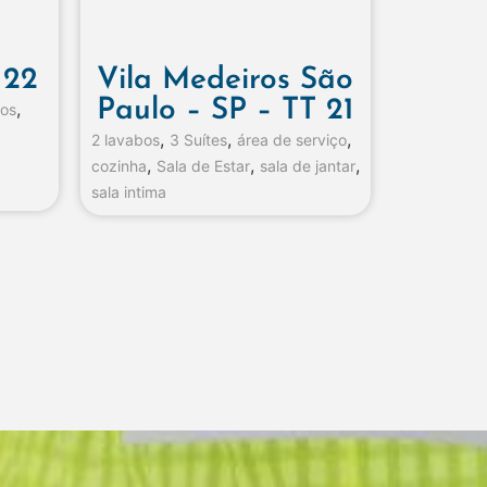
 22
Vila Medeiros São
Paulo – SP – TT 21
,
ios
,
,
,
2 lavabos
3 Suítes
área de serviço
,
,
,
cozinha
Sala de Estar
sala de jantar
sala intima