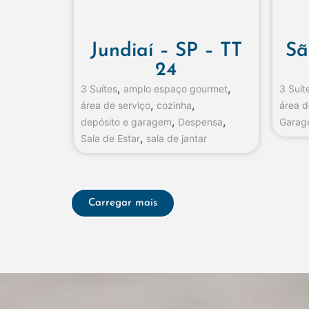
Jundiaí – SP – TT
Sã
24
,
,
3 Suítes
amplo espaço gourmet
3 Suít
,
,
área de serviço
cozinha
área d
,
,
depósito e garagem
Despensa
Garag
,
Sala de Estar
sala de jantar
Carregar mais