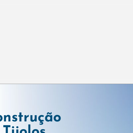
onstrução
Tijolos