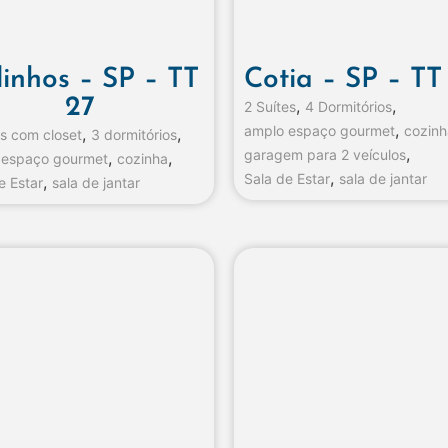
linhos – SP – TT
Cotia – SP – TT
27
,
,
2 Suítes
4 Dormitórios
,
amplo espaço gourmet
cozinh
,
,
es com closet
3 dormitórios
,
garagem para 2 veículos
,
,
 espaço gourmet
cozinha
,
Sala de Estar
sala de jantar
,
e Estar
sala de jantar